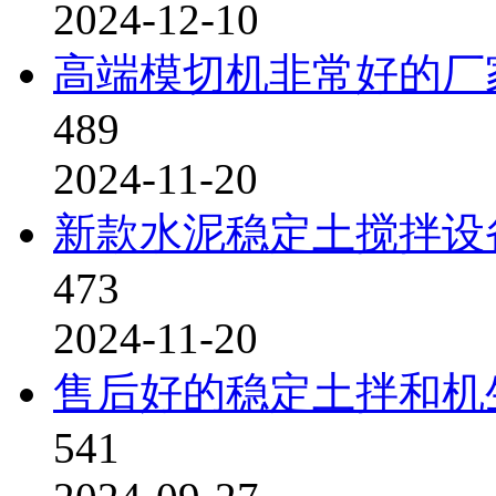
2024-12-10
高端模切机非常好的厂
489
2024-11-20
新款水泥稳定土搅拌设
473
2024-11-20
售后好的稳定土拌和机
541