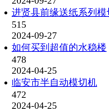
2024-09-27
进贤县前缘送纸系列模
515
2024-09-27
如何买到超值的水稳楼
478
2024-04-25
临安市半自动模切机
472
2024-04-25