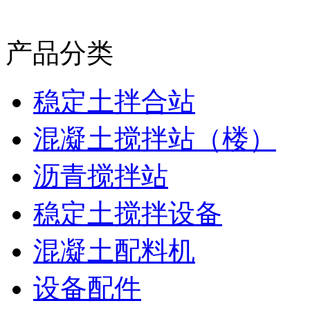
产品分类
稳定土拌合站
混凝土搅拌站（楼）
沥青搅拌站
稳定土搅拌设备
混凝土配料机
设备配件