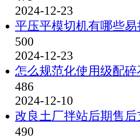
2024-12-23
平压平模切机有哪些易
500
2024-12-23
怎么规范化使用级配碎
486
2024-12-10
改良土厂拌站后期售后
490