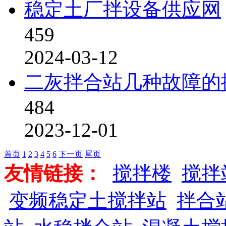
稳定土厂拌设备供应网
459
2024-03-12
二灰拌合站几种故障的
484
2023-12-01
首页
1
2
3
4
5
6
下一页
尾页
友情链接：
搅拌楼
搅拌
变频稳定土搅拌站
拌合